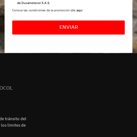
de Ducamotocol S.A.S.
Conoce las condiciones de la promoción
clic aquí
Por
favor,
deja
este
campo
vacío.
TOCOL
e tránsito del
 los límites de