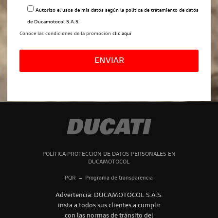
Autorizo el usos de mis datos según la
política de tratamiento de datos
de Ducamotocol S.A.S.
Conoce las condiciones de la promoción
clic aquí
Por
favor,
deja
este
campo
vacío.
POLÍTICA PROTECCIÓN DE DATOS PERSONALES EN
DUCAMOTOCOL
PQR
–
Programa de transparencia
Advertencia: DUCAMOTOCOL S.A.S.
insta a todos sus clientes a cumplir
con las normas de tránsito del