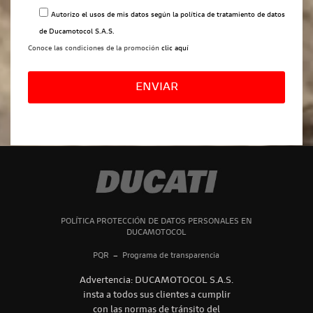
Autorizo el usos de mis datos según la
política de tratamiento de datos
de Ducamotocol S.A.S.
Conoce las condiciones de la promoción
clic aquí
Por
favor,
deja
este
campo
vacío.
POLÍTICA PROTECCIÓN DE DATOS PERSONALES EN
DUCAMOTOCOL
PQR
–
Programa de transparencia
Advertencia: DUCAMOTOCOL S.A.S.
insta a todos sus clientes a cumplir
con las normas de tránsito del