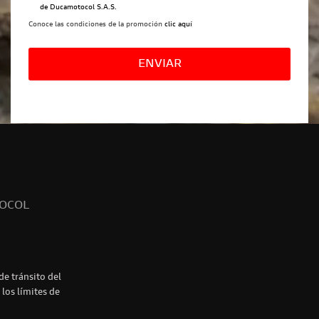
de Ducamotocol S.A.S.
Conoce las condiciones de la promoción
clic aquí
Por
favor,
deja
este
campo
vacío.
TOCOL
e tránsito del
 los límites de