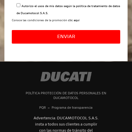
Autorizo el usos de mis datos según la
política de tratamiento de datos
de Ducamotocol S.A.S.
Conoce las condiciones de la promoción
clic aquí
Por
favor,
deja
este
campo
vacío.
POLÍTICA PROTECCIÓN DE DATOS PERSONALES EN
DUCAMOTOCOL
PQR
–
Programa de transparencia
Advertencia: DUCAMOTOCOL S.A.S.
insta a todos sus clientes a cumplir
con las normas de tránsito del