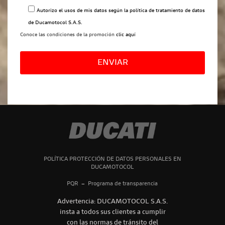
Autorizo el usos de mis datos según la
política de tratamiento de datos
de Ducamotocol S.A.S.
Conoce las condiciones de la promoción
clic aquí
Por
favor,
deja
este
campo
vacío.
POLÍTICA PROTECCIÓN DE DATOS PERSONALES EN
DUCAMOTOCOL
PQR
–
Programa de transparencia
Advertencia: DUCAMOTOCOL S.A.S.
insta a todos sus clientes a cumplir
con las normas de tránsito del