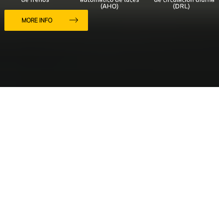
MORE INFO
Estética clásica,
personalidad
fuerte
La
Scrambler Full Throttle
combina una estética clásica con