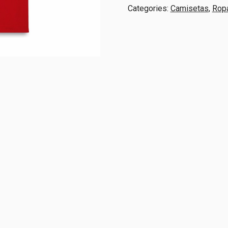
Original
Categories:
Camisetas
,
Rop
quantity