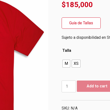
$
185,000
Guía de Tallas
Sujeto a disponibilidad en S
Talla
M
XS
Camiseta
Add to cart
Ducati
Sport
Red
|
SKU:
N/A