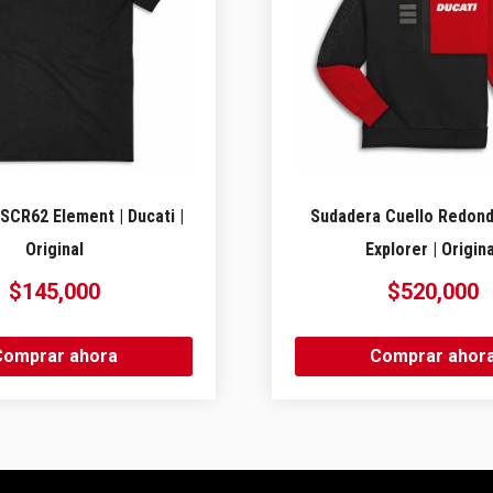
SCR62 Element | Ducati |
Sudadera Cuello Redond
Original
Explorer | Origina
$
145,000
$
520,000
Comprar ahora
Comprar ahor