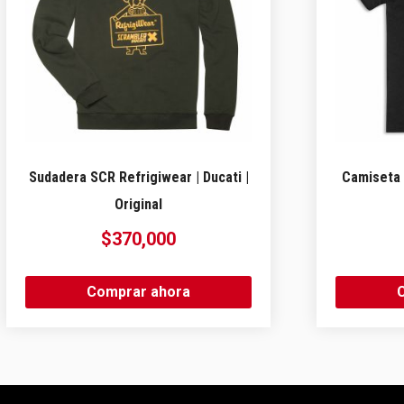
Sudadera SCR Refrigiwear | Ducati |
Camiseta 
Original
$
370,000
Comprar ahora