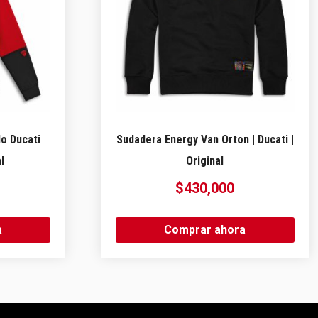
o Ducati
Sudadera Energy Van Orton | Ducati |
l
Original
$
430,000
a
Comprar ahora