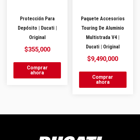
Protección Para
Paquete Accesorios
Depósito | Ducati |
Touring De Aluminio
Original
Multistrada V4 |
Ducati | Original
$
355,000
$
9,490,000
Comprar
ahora
Comprar
ahora