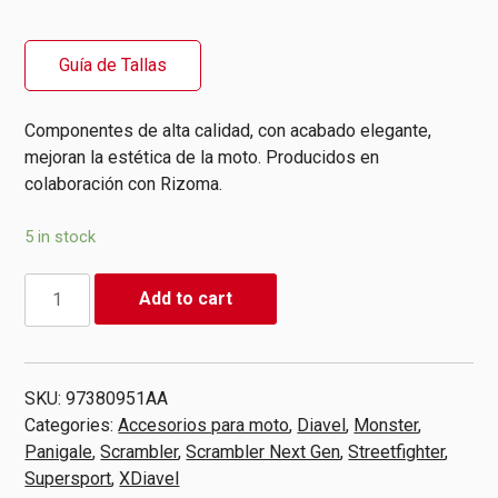
Guía de Tallas
Componentes de alta calidad, con acabado elegante,
mejoran la estética de la moto. Producidos en
colaboración con Rizoma.
5 in stock
Contrapesos
Add to cart
Manillar
De
Aluminio
Negros
SKU:
97380951AA
Rizoma
Categories:
Accesorios para moto
,
Diavel
,
Monster
,
|
Panigale
,
Scrambler
,
Scrambler Next Gen
,
Streetfighter
,
Ducati
Supersport
,
XDiavel