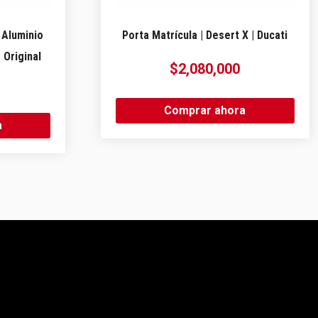
 Aluminio
Porta Matrícula | Desert X | Ducati
 Original
$
2,080,000
Comprar ahora
a