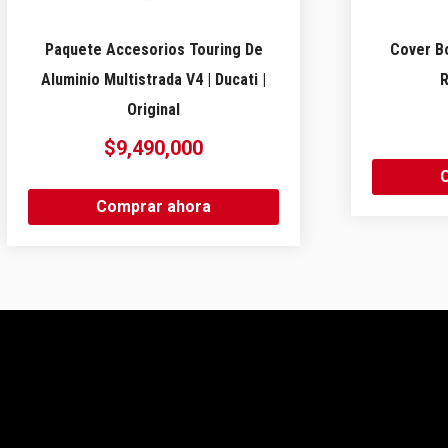
Paquete Accesorios Touring De
Cover B
Aluminio Multistrada V4 | Ducati |
R
Original
$
9,490,000
Comprar ahora