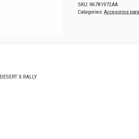
Desert
SKU:
96781972AA
X
Categories:
Accesorios par
|
Ducati
quantity
 DESERT X RALLY