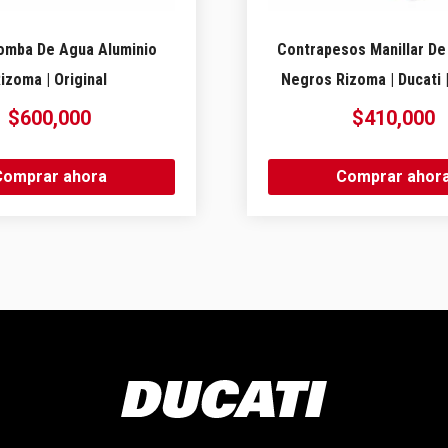
omba De Agua Aluminio
Contrapesos Manillar De
izoma | Original
Negros Rizoma | Ducati |
$
600,000
$
410,000
Comprar ahora
Comprar ahor