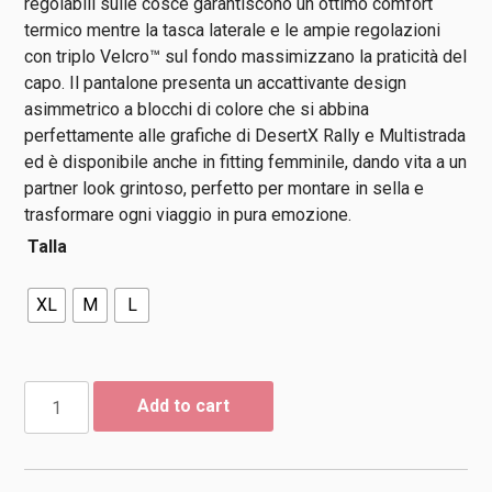
regolabili sulle cosce garantiscono un ottimo comfort
termico mentre la tasca laterale e le ampie regolazioni
con triplo Velcro™ sul fondo massimizzano la praticità del
capo. Il pantalone presenta un accattivante design
asimmetrico a blocchi di colore che si abbina
perfettamente alle grafiche di DesertX Rally e Multistrada
ed è disponibile anche in fitting femminile, dando vita a un
partner look grintoso, perfetto per montare in sella e
trasformare ogni viaggio in pura emozione.
Talla
XL
M
L
Pantalón
Add to cart
Con
Protecciones
Ducati