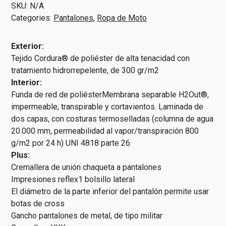
Explorer
SKU:
N/A
2.0
Categories:
Pantalones
,
Ropa de Moto
|
Original
Exterior:
quantity
Tejido Cordura® de poliéster de alta tenacidad con
tratamiento hidrorrepelente, de 300 gr/m2
Interior:
Funda de red de poliésterMembrana separable H2Out®,
impermeable, transpirable y cortavientos. Laminada de
dos capas, con costuras termoselladas (columna de agua
20.000 mm, permeabilidad al vapor/transpiración 800
g/m2 por 24 h) UNI 4818 parte 26
Plus:
Cremallera de unión chaqueta a pantalones
Impresiones reflex1 bolsillo lateral
El diámetro de la parte inferior del pantalón permite usar
botas de cross
Gancho pantalones de metal, de tipo militar