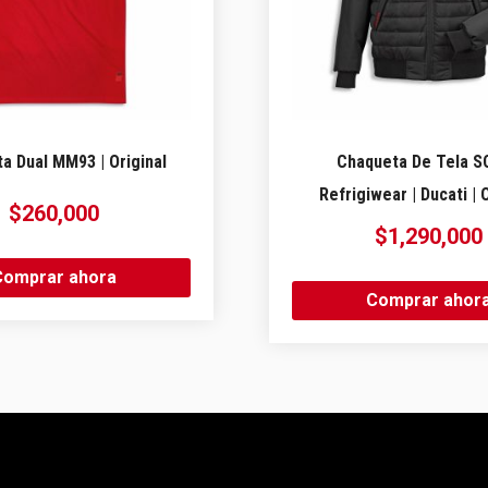
a Dual MM93 | Original
Chaqueta De Tela S
Refrigiwear | Ducati | 
$
260,000
$
1,290,000
Comprar ahora
Comprar ahor