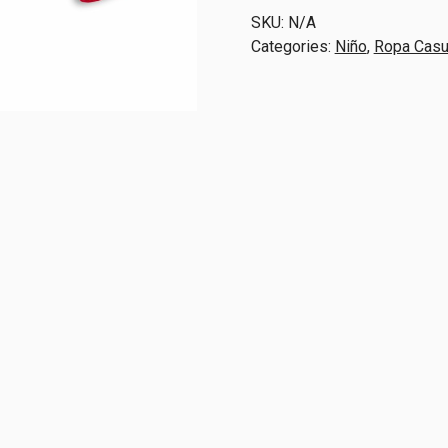
5.0
SKU:
N/A
|
Categories:
Niño
,
Ropa Casu
Ducati
|
Original
quantity