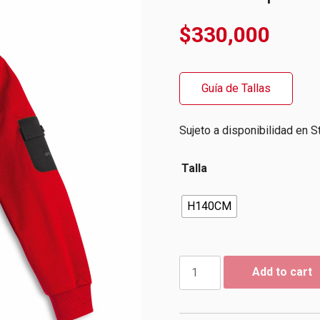
$
330,000
Guía de Tallas
Sujeto a disponibilidad en S
Talla
H140CM
Sudadera
Add to cart
Para
Niño
Future