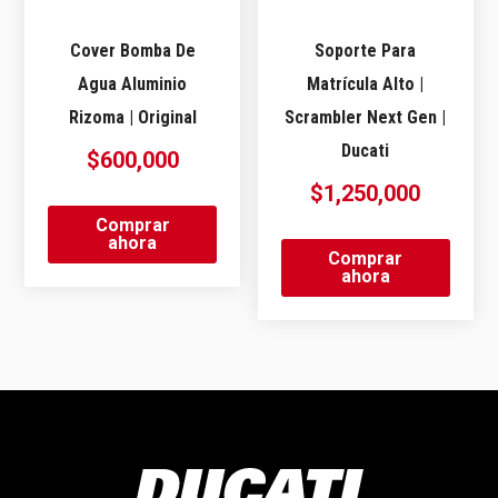
Cover Bomba De
Soporte Para
Agua Aluminio
Matrícula Alto |
Rizoma | Original
Scrambler Next Gen |
Ducati
$
600,000
$
1,250,000
Comprar
ahora
Comprar
ahora