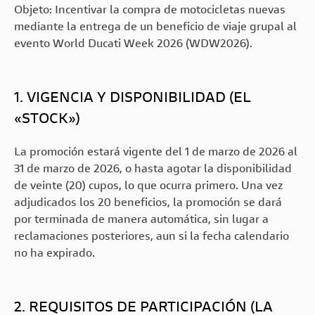
Facebook
Nueva Multistrada
Nightshift
Objeto: Incentivar la compra de motocicletas nuevas
Streetfighter V4
Nueva XDiavel V4
V4 RS
Panigale V4 S
mediante la entrega de un beneficio de viaje grupal al
Instagram
Scrambler Icon
Streetfighter V4 S
evento World Ducati Week 2026 (WDW2026).
Nueva Multistrada
Dark
Ducati Panigale
YouTube
V4S
V4
Streetfighter V2
Scrambler Icon
Linkedin
Panigale V2
1. VIGENCIA Y DISPONIBILIDAD (EL
«STOCK»)
TikTok
La promoción estará vigente del 1 de marzo de 2026 al
Campañas de
servicio
31 de marzo de 2026, o hasta agotar la disponibilidad
de veinte (20) cupos, lo que ocurra primero. Una vez
adjudicados los 20 beneficios, la promoción se dará
por terminada de manera automática, sin lugar a
reclamaciones posteriores, aun si la fecha calendario
no ha expirado.
2. REQUISITOS DE PARTICIPACIÓN (LA