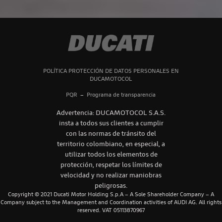
campo
vacío.
POLÍTICA PROTECCIÓN DE DATOS PERSONALES EN
DUCAMOTOCOL
PQR
–
Programa de transparencia
Advertencia: DUCAMOTOCOL S.A.S.
insta a todos sus clientes a cumplir
con las normas de tránsito del
territorio colombiano, en especial, a
utilizar todos los elementos de
protección, respetar los límites de
velocidad y no realizar maniobras
peligrosas.
Copyright © 2021 Ducati Motor Holding S.p.A – A Sole Shareholder Company – A
Company subject to the Management and Coordination activities of AUDI AG. All rights
reserved. VAT 05113870967