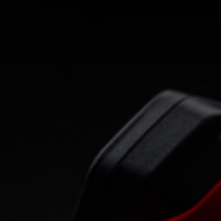
Scrambler Icon Dark
73 hp
65.2 Nm
176 kg