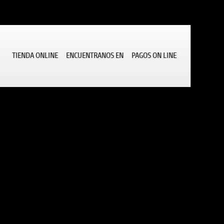
TIENDA ONLINE
ENCUENTRANOS EN
PAGOS ON LINE
rvicio
FULL THROTTLE
DESCUBRIR MÁS