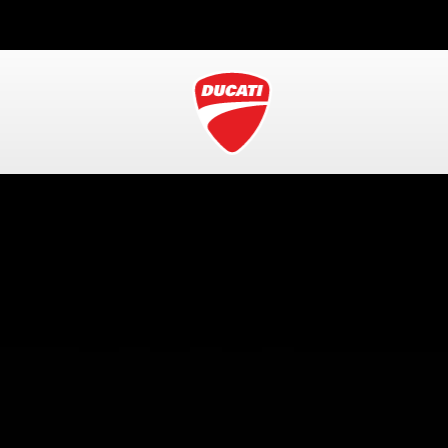
Cita Taller
YO Soy Ducati (Comunidad)
Nuestras Redes
Campañas De Se
ARK
SCRAMBLER ICON
SCRAMBLER NIGHTSHIFT