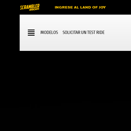
INGRESE AL LAND OF JOY
MODELOS
SOLICITAR UN TEST RIDE
Motos Ducati en Colombia
Cotiza Tu Próxima Ducati
SCRAMBLER
SCRAMBLER ICON D