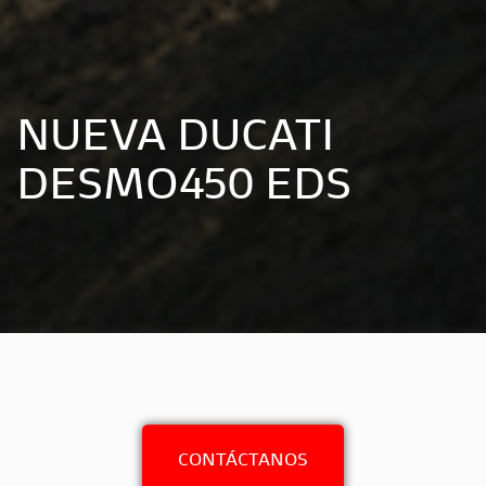
NUEVA DUCATI
DESMO450 EDS
CONTÁCTANOS