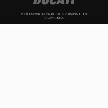
POLÍTICA PROTECCIÓN DE DATOS PERSONALES EN
DUCAMOTOCOL
PQR
–
Programa de transparencia
Advertencia: DUCAMOTOCOL S.A.S.
insta a todos sus clientes a cumplir
con las normas de tránsito del
territorio colombiano, en especial, a
utilizar todos los elementos de
protección, respetar los límites de
velocidad y no realizar maniobras
peligrosas.
Copyright © 2021 Ducati Motor Holding S.p.A – A Sole Shareholder Company – A
Company subject to the Management and Coordination activities of AUDI AG. All rights
reserved. VAT 05113870967